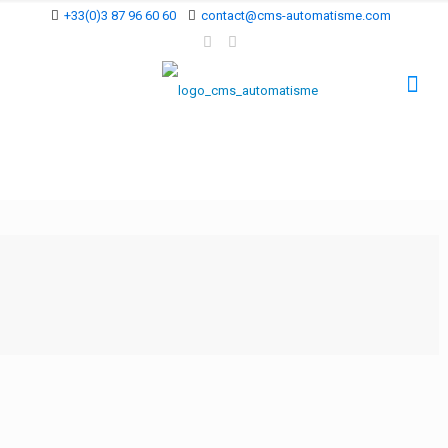
+33(0)3 87 96 60 60
contact@cms-automatisme.com
Vous souhaitez un
partenaire connaissant
bien les besoins des
professionnels des
travaux publics
, en
perspective d’optimiser
votre offre.