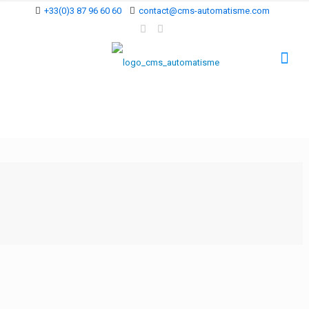
+33(0)3 87 96 60 60
contact@cms-automatisme.com
Vous souhaitez
améliorer votre
productivité, la qualité
de votre production, le
pilotage et le contrôle
de vos process
, tout en
respectant les normes