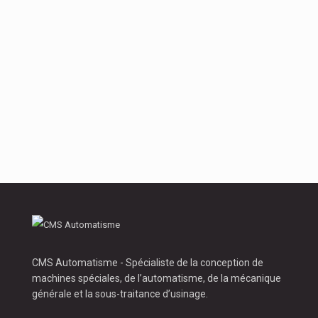
Le
contexte
de
production
CMS Automatisme - Spécialiste de la conception de
machines spéciales, de l’automatisme, de la mécanique
générale et la sous-traitance d’usinage.