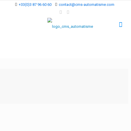
+33(0)3 87 96 60 60
contact@cms-automatisme.com
Vous souhaitez un
partenaire connaissant
bien vos besoins
afin
d’
optimiser
votre offre
spécialisée en biens
d’équipements ?