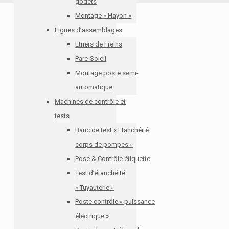
godets
Montage « Hayon »
Lignes d’assemblages
Etriers de Freins
Pare-Soleil
Montage poste semi-
automatique
Machines de contrôle et
tests
Banc de test « Etanchéité
corps de pompes »
Pose & Contrôle étiquette
Test d’étanchéité
« Tuyauterie »
Poste contrôle « puissance
électrique »