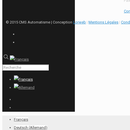
Fax
Con
© 2015 CMS Automatisme | Conception
Lorweb
|
Mentions Légales
|
Condi
Français
Deutsch
(
Allemand
)