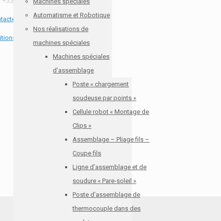
 +33(0)3 87 96 61 56
Machines spéciales
Automatisme et Robotique
tactez-nous par email
Nos réalisations de
tions générales de vente
machines spéciales
Machines spéciales
d’assemblage
Poste « chargement
soudeuse par points »
Cellule robot « Montage de
Clips »
Assemblage – Pliage fils –
Coupe fils
Ligne d’assemblage et de
soudure « Pare-soleil »
Poste d’assemblage de
thermocouple dans des