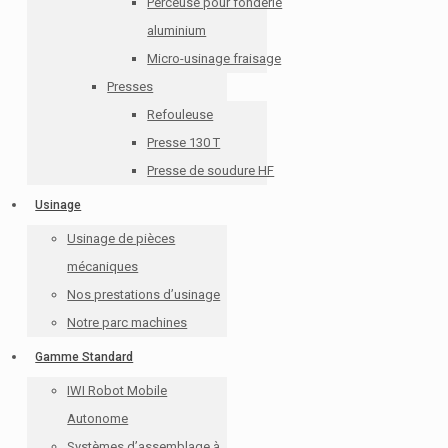
Perceuse pour fonderie
aluminium
Micro-usinage fraisage
Presses
Refouleuse
Presse 130 T
Presse de soudure HF
Usinage
Usinage de pièces
mécaniques
Nos prestations d’usinage
Notre parc machines
Gamme Standard
IWI Robot Mobile
Autonome
Systèmes d’assemblage à