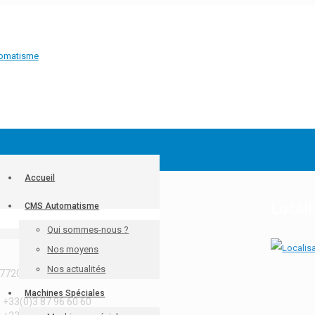
Accueil
ontact
Locali
CMS Automatisme
Qui sommes-nous ?
S Automatisme
Nos moyens
e Ampère
Nos actualités
57720 SCHWEYEN
Machines Spéciales
. +33(0)3 87 96 60 60