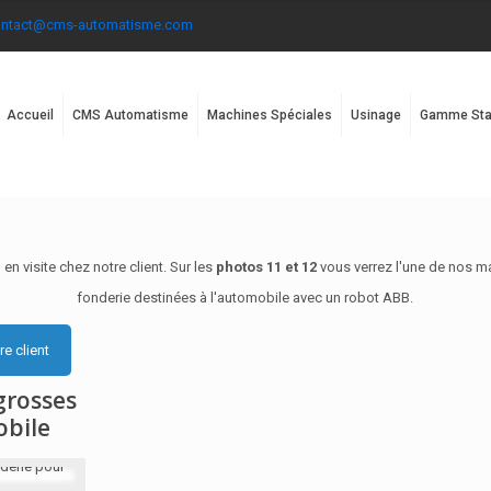
ontact@cms-automatisme.com
Accueil
CMS Automatisme
Machines Spéciales
Usinage
Gamme Sta
 en visite chez notre client. Sur les
photos 11 et 12
vous verrez l'une de nos ma
fonderie destinées à l'automobile avec un robot ABB.
re client
grosses
obile