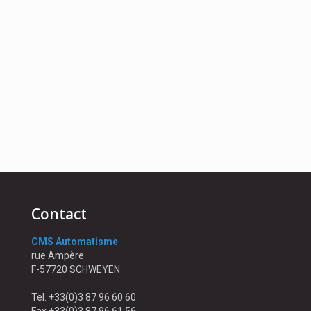
Contact
CMS Automatisme
rue Ampère
F-57720 SCHWEYEN
Tel. +33(0)3 87 96 60 60