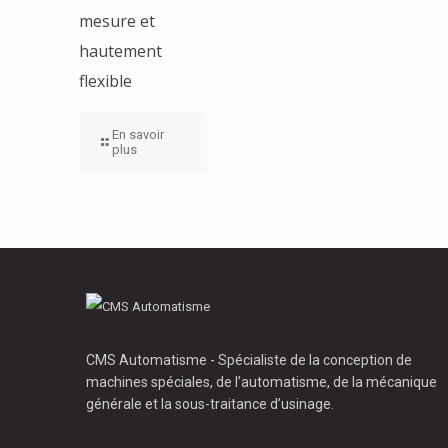
mesure et
hautement
flexible
En savoir
plus
CMS Automatisme - Spécialiste de la conception de
machines spéciales, de l’automatisme, de la mécanique
générale et la sous-traitance d’usinage.